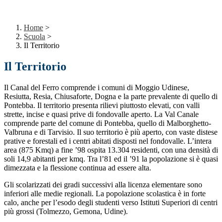
Home
>
Scuola
>
Il Territorio
Il Territorio
Il Canal del Ferro comprende i comuni di Moggio Udinese,
Resiutta, Resia, Chiusaforte, Dogna e la parte prevalente di quello di
Pontebba. Il territorio presenta rilievi piuttosto elevati, con valli
strette, incise e quasi prive di fondovalle aperto. La Val Canale
comprende parte del comune di Pontebba, quello di Malborghetto-
Valbruna e di Tarvisio. Il suo territorio è più aperto, con vaste distese
prative e forestali ed i centri abitati disposti nel fondovalle. L’intera
area (875 Kmq) a fine ’98 ospita 13.304 residenti, con una densità di
soli 14,9 abitanti per kmq. Tra l’81 ed il ’91 la popolazione si è quasi
dimezzata e la flessione continua ad essere alta.
Gli scolarizzati dei gradi successivi alla licenza elementare sono
inferiori alle medie regionali. La popolazione scolastica è in forte
calo, anche per l’esodo degli studenti verso Istituti Superiori di centri
più grossi (Tolmezzo, Gemona, Udine).