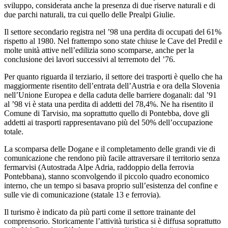
sviluppo, considerata anche la presenza di due riserve naturali e di
due parchi naturali, tra cui quello delle Prealpi Giulie.
Il settore secondario registra nel ’98 una perdita di occupati del 61%
rispetto al 1980. Nel frattempo sono state chiuse le Cave del Predil e
molte unità attive nell’edilizia sono scomparse, anche per la
conclusione dei lavori successivi al terremoto del ’76.
Per quanto riguarda il terziario, il settore dei trasporti è quello che ha
maggiormente risentito dell’entrata dell’Austria e ora della Slovenia
nell’Unione Europea e della caduta delle barriere doganali: dal ’91
al ’98 vi è stata una perdita di addetti del 78,4%. Ne ha risentito il
Comune di Tarvisio, ma soprattutto quello di Pontebba, dove gli
addetti ai trasporti rappresentavano più del 50% dell’occupazione
totale.
La scomparsa delle Dogane e il completamento delle grandi vie di
comunicazione che rendono più facile attraversare il territorio senza
fermarvisi (Autostrada Alpe Adria, raddoppio della ferrovia
Pontebbana), stanno sconvolgendo il piccolo quadro economico
interno, che un tempo si basava proprio sull’esistenza del confine e
sulle vie di comunicazione (statale 13 e ferrovia).
Il turismo è indicato da più parti come il settore trainante del
comprensorio. Storicamente l’attività turistica si è diffusa soprattutto