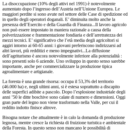
La disoccupazione (10% degli attivi nel 1991) è notevolmente
aumentato dopo l’ingresso dell’Austria nell’Unione Europea. Le
maggiori perdite si sono avute nel settore delle Case di spedizione ed
in quello degli operatori doganali. E’ diminuita molto anche la
presenza dell’Esercito e della Guardia di Finanza...Il lavoro agricolo
non può essere impostato in maniera razionale a causa della
polverizzazione e frammentazione fondiaria e dell’arretratezza dei
mezzi tecnici. E’ significativo che l’età media degli agricoltori si
aggiri intorno ai 60-65 anni: i giovani preferiscono indirizzarsi ad
altri lavori, più redditizi e meno impegnativi...La diffusione
dell’agriturismo è ancora notevolmente inferiore alla potenzialità :
sono presenti solo 6 aziende. Uno sviluppo in questo senso sarebbe
importante, anche per commercializzare la produzione tipica
agroalimentare e artigianale.
La foresta è una grande risorsa: occupa il 53,3% del territorio
(46.000 ha) e, negli ultimi anni, si è estesa soprattutto a discapito
delle superfici adibite a pascolo. Dopo l’esplosione industriale degli
anni ’50 le ditte boschive sono calate di numero e dimensioni. Oggi
gran parte del legno non viene trasformato nella Valle, per cui il
reddito indotto finisce altrove.
Bisogna notare che attualmente è in calo la domanda di produzione
legnosa, mentre cresce la richiesta di fruizione turistica e ambientale
della Foresta. In questo senso non mancano le possibilità di