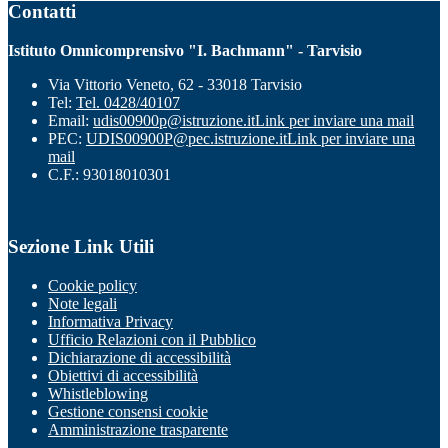
Contatti
Istituto Omnicomprensivo "I. Bachmann" - Tarvisio
Via Vittorio Veneto, 62 - 33018 Tarvisio
Tel:
Tel. 0428/40107
Email:
udis00900p@istruzione.it
Link per inviare una mail
PEC:
UDIS00900P@pec.istruzione.it
Link per inviare una
mail
C.F.: 93018010301
Sezione Link Utili
Cookie policy
Note legali
Informativa Privacy
Ufficio Relazioni con il Pubblico
Dichiarazione di accessibilità
Obiettivi di accessibilità
Whistleblowing
Gestione consensi cookie
Amministrazione trasparente