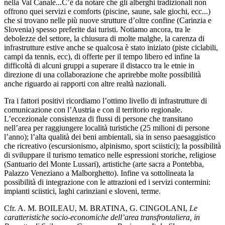
nella Val Canale...C’è da notare che gli alberghi tradizionali non
offrono quei servizi e comforts (piscine, saune, sale giochi, ecc...)
che si trovano nelle più nuove strutture d’oltre confine (Carinzia e
Slovenia) spesso preferite dai turisti. Notiamo ancora, tra le
debolezze del settore, la chiusura di molte malghe, la carenza di
infrastrutture estive anche se qualcosa è stato iniziato (piste ciclabili,
campi da tennis, ecc), di offerte per il tempo libero ed infine la
difficoltà di alcuni gruppi a superare il distacco tra le etnie in
direzione di una collaborazione che aprirebbe molte possibilità
anche riguardo ai rapporti con altre realtà nazionali.
Tra i fattori positivi ricordiamo l’ottimo livello di infrastrutture di
comunicazione con l’Austria e con il territorio regionale.
L’eccezionale consistenza di flussi di persone che transitano
nell’area per raggiungere località turistiche (25 milioni di persone
l’anno); l’alta qualità dei beni ambientali, sia in senso paesaggistico
che ricreativo (escursionismo, alpinismo, sport sciistici); la possibilità
di sviluppare il turismo tematico nelle espressioni storiche, religiose
(Santuario del Monte Lussari), artistiche (arte sacra a Pontebba,
Palazzo Veneziano a Malborghetto). Infine va sottolineata la
possibilità di integrazione con le attrazioni ed i servizi contermini:
impianti sciistici, laghi carinziani e sloveni, terme.
Cfr. A. M. BOILEAU, M. BRATINA, G. CINGOLANI,
Le
caratteristiche socio-economiche dell’area transfrontaliera, in