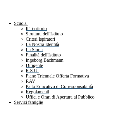
Scuola
Il Territorio
Struttura dell'Istituto
Criteri Ispiratori
La Nostra Identità
La Storia
Finalità dell'Istituto
Ingeborg Bachmann
Dirigente
R.S.U.
Piano Triennale Offerta Formativa
RAV
Patto Educativo di Corresponsabilità
Regolamenti
Uffici e Orari di Apertura al Pubblico
Servizi famiglie