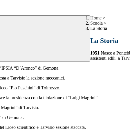
Home
>
Scuola
>
La Storia
La Storia
1951
Nasce a Pontebba
assistenti edili, a Tar
dell’IPSIA “D’Aronco” di Gemona.
esta a Tarvisio la sezione meccanici.
 Liceo “Pio Paschini” di Tolmezzo.
ce la presidenza con la titolazione di “Luigi Magrini”.
 Magrini” di Tarvisio.
ti” di Gemona.
l Liceo scientifico e Tarvisio sezione staccata.