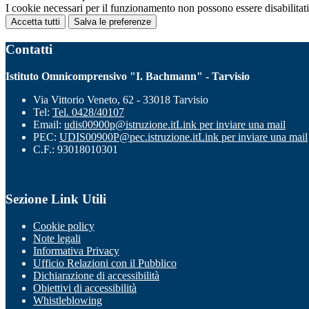
I cookie necessari per il funzionamento non possono essere disabilitati.
Accetta tutti
Salva le preferenze
Contatti
Istituto Omnicomprensivo "I. Bachmann" - Tarvisio
Via Vittorio Veneto, 62 - 33018 Tarvisio
Tel:
Tel. 0428/40107
Email:
udis00900p@istruzione.it
Link per inviare una mail
PEC:
UDIS00900P@pec.istruzione.it
Link per inviare una mail
C.F.: 93018010301
Sezione Link Utili
Cookie policy
Note legali
Informativa Privacy
Ufficio Relazioni con il Pubblico
Dichiarazione di accessibilità
Obiettivi di accessibilità
Whistleblowing