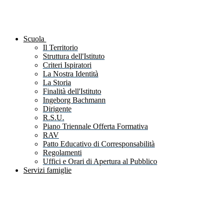
Scuola
Il Territorio
Struttura dell'Istituto
Criteri Ispiratori
La Nostra Identità
La Storia
Finalità dell'Istituto
Ingeborg Bachmann
Dirigente
R.S.U.
Piano Triennale Offerta Formativa
RAV
Patto Educativo di Corresponsabilità
Regolamenti
Uffici e Orari di Apertura al Pubblico
Servizi famiglie