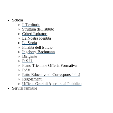
Scuola
Il Territorio
Struttura dell'Istituto
Criteri Ispiratori
La Nostra Identità
La Storia
Finalità dell'Istituto
Ingeborg Bachmann
Dirigente
R.S.U.
Piano Triennale Offerta Formativa
RAV
Patto Educativo di Corresponsabilità
Regolamenti
Uffici e Orari di Apertura al Pubblico
Servizi famiglie