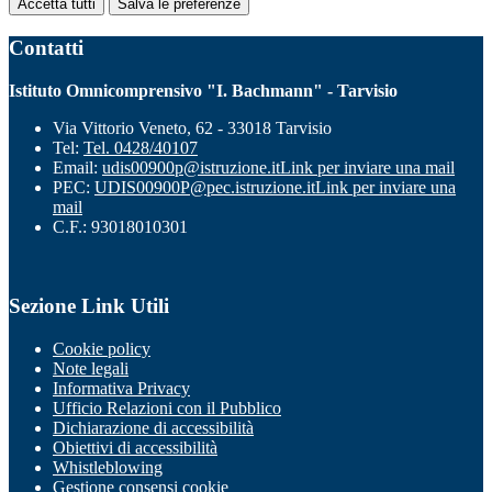
Accetta tutti
Salva le preferenze
Contatti
Istituto Omnicomprensivo "I. Bachmann" - Tarvisio
Via Vittorio Veneto, 62 - 33018 Tarvisio
Tel:
Tel. 0428/40107
Email:
udis00900p@istruzione.it
Link per inviare una mail
PEC:
UDIS00900P@pec.istruzione.it
Link per inviare una
mail
C.F.: 93018010301
Sezione Link Utili
Cookie policy
Note legali
Informativa Privacy
Ufficio Relazioni con il Pubblico
Dichiarazione di accessibilità
Obiettivi di accessibilità
Whistleblowing
Gestione consensi cookie