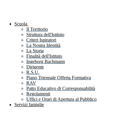
Scuola
Il Territorio
Struttura dell'Istituto
Criteri Ispiratori
La Nostra Identità
La Storia
Finalità dell'Istituto
Ingeborg Bachmann
Dirigente
R.S.U.
Piano Triennale Offerta Formativa
RAV
Patto Educativo di Corresponsabilità
Regolamenti
Uffici e Orari di Apertura al Pubblico
Servizi famiglie