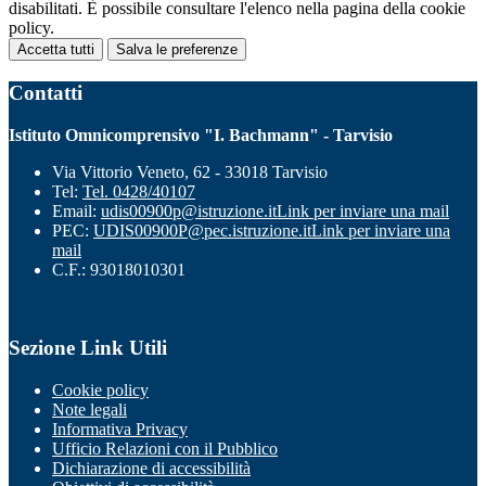
disabilitati. È possibile consultare l'elenco nella pagina della cookie
policy.
Accetta tutti
Salva le preferenze
Contatti
Istituto Omnicomprensivo "I. Bachmann" - Tarvisio
Via Vittorio Veneto, 62 - 33018 Tarvisio
Tel:
Tel. 0428/40107
Email:
udis00900p@istruzione.it
Link per inviare una mail
PEC:
UDIS00900P@pec.istruzione.it
Link per inviare una
mail
C.F.: 93018010301
Sezione Link Utili
Cookie policy
Note legali
Informativa Privacy
Ufficio Relazioni con il Pubblico
Dichiarazione di accessibilità