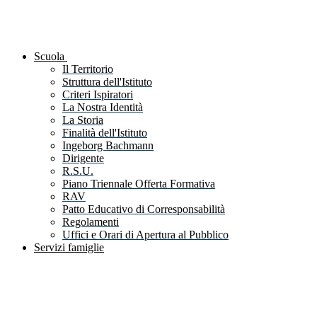
Scuola
Il Territorio
Struttura dell'Istituto
Criteri Ispiratori
La Nostra Identità
La Storia
Finalità dell'Istituto
Ingeborg Bachmann
Dirigente
R.S.U.
Piano Triennale Offerta Formativa
RAV
Patto Educativo di Corresponsabilità
Regolamenti
Uffici e Orari di Apertura al Pubblico
Servizi famiglie