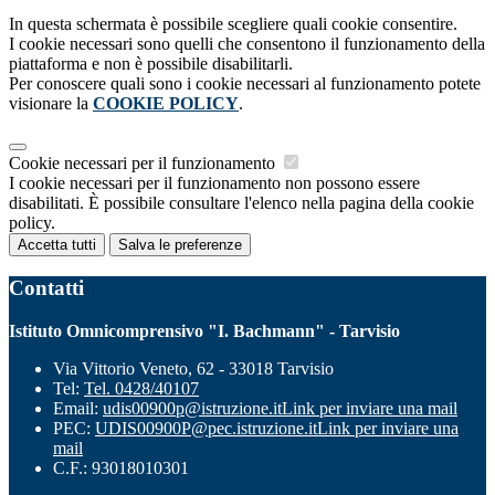
In questa schermata è possibile scegliere quali cookie consentire.
I cookie necessari sono quelli che consentono il funzionamento della
piattaforma e non è possibile disabilitarli.
Per conoscere quali sono i cookie necessari al funzionamento potete
visionare la
COOKIE POLICY
.
Cookie necessari per il funzionamento
I cookie necessari per il funzionamento non possono essere
disabilitati. È possibile consultare l'elenco nella pagina della cookie
policy.
Accetta tutti
Salva le preferenze
Contatti
Istituto Omnicomprensivo "I. Bachmann" - Tarvisio
Via Vittorio Veneto, 62 - 33018 Tarvisio
Tel:
Tel. 0428/40107
Email:
udis00900p@istruzione.it
Link per inviare una mail
PEC:
UDIS00900P@pec.istruzione.it
Link per inviare una
mail
C.F.: 93018010301