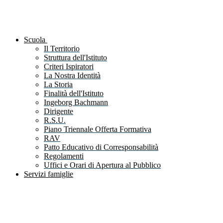
Scuola
Il Territorio
Struttura dell'Istituto
Criteri Ispiratori
La Nostra Identità
La Storia
Finalità dell'Istituto
Ingeborg Bachmann
Dirigente
R.S.U.
Piano Triennale Offerta Formativa
RAV
Patto Educativo di Corresponsabilità
Regolamenti
Uffici e Orari di Apertura al Pubblico
Servizi famiglie