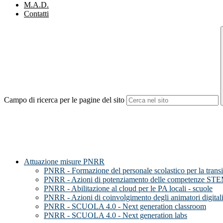
M.A.D.
Contatti
Campo di ricerca per le pagine del sito
Attuazione misure PNRR
PNRR - Formazione del personale scolastico per la trans
PNRR - Azioni di potenziamento delle competenze STEM
PNRR - Abilitazione al cloud per le PA locali - scuole
PNRR - Azioni di coinvolgimento degli animatori digital
PNRR - SCUOLA 4.0 - Next generation classroom
PNRR - SCUOLA 4.0 - Next generation labs