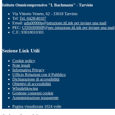
Istituto Omnicomprensivo "I. Bachmann" - Tarvisio
Via Vittorio Veneto, 62 - 33018 Tarvisio
Tel:
Tel. 0428/40107
Email:
udis00900p@istruzione.it
Link per inviare una mail
PEC:
UDIS00900P@pec.istruzione.it
Link per inviare una mail
C.F.: 93018010301
Sezione Link Utili
Cookie policy
Note legali
Informativa Privacy
Ufficio Relazioni con il Pubblico
Dichiarazione di accessibilità
Obiettivi di accessibilità
Whistleblowing
Gestione consensi cookie
Amministrazione trasparente
Pagina visualizzata
1024
volte