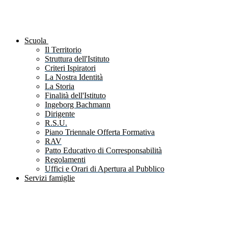
Scuola
Il Territorio
Struttura dell'Istituto
Criteri Ispiratori
La Nostra Identità
La Storia
Finalità dell'Istituto
Ingeborg Bachmann
Dirigente
R.S.U.
Piano Triennale Offerta Formativa
RAV
Patto Educativo di Corresponsabilità
Regolamenti
Uffici e Orari di Apertura al Pubblico
Servizi famiglie