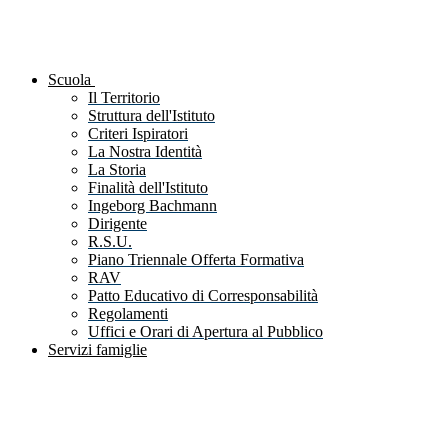
Scuola
Il Territorio
Struttura dell'Istituto
Criteri Ispiratori
La Nostra Identità
La Storia
Finalità dell'Istituto
Ingeborg Bachmann
Dirigente
R.S.U.
Piano Triennale Offerta Formativa
RAV
Patto Educativo di Corresponsabilità
Regolamenti
Uffici e Orari di Apertura al Pubblico
Servizi famiglie